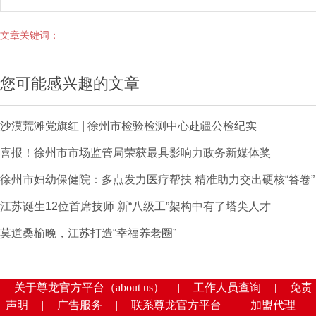
文章关键词：
您可能感兴趣的文章
沙漠荒滩党旗红 | 徐州市检验检测中心赴疆公检纪实
喜报！徐州市市场监管局荣获最具影响力政务新媒体奖
徐州市妇幼保健院：多点发力医疗帮扶 精准助力交出硬核“答卷”
江苏诞生12位首席技师 新“八级工”架构中有了塔尖人才
莫道桑榆晚，江苏打造“幸福养老圈”
关于尊龙官方平台（about us）
|
工作人员查询
|
免责
声明
|
广告服务
|
联系尊龙官方平台
|
加盟代理
|