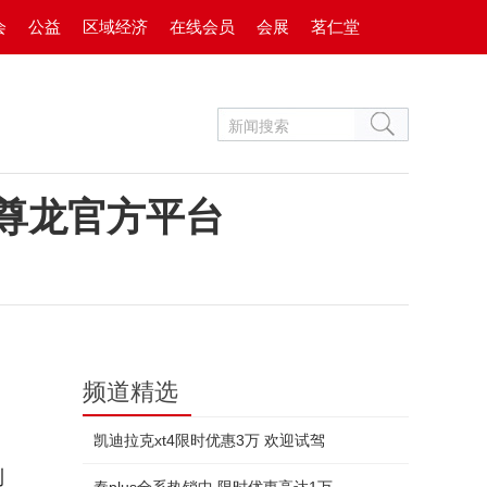
会
公益
区域经济
在线会员
会展
茗仁堂
-尊龙官方平台
频道精选
凯迪拉克xt4限时优惠3万 欢迎试驾
利