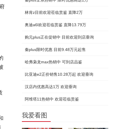
秦plus全系热销中 限时优惠高达1万
府
林肯z目前欢迎莅临赏鉴 直降2万
奥迪a6l欢迎莅临赏鉴 直降13.79万
购元plus正在促销中 目前欢迎到店垂询
秦plus限时优惠 目前9.48万元起售
的
哈弗枭龙max热销中 可到店品鉴
被
比亚迪e2正价销售10.28万起 欢迎垂询
汉店内优惠高达1万 欢迎垂询
质
阿维塔11热销中 欢迎莅临赏鉴
我爱看图
和
值