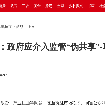
健康
教育
三农
美食
旅游
金融
乡村振兴
书画
社
汽车频道
>
信息
> 正文
：政府应介入监管“伪共享”
：
共享”
源浪费、产业扭曲等问题，甚至扰乱市场秩序、损害公众