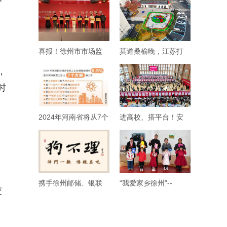
喜报！徐州市市场监
莫道桑榆晚，江苏打
，
时
2024年河南省将从7个
进高校、搭平台！安
携手徐州邮储、银联
“我爱家乡徐州”--
交