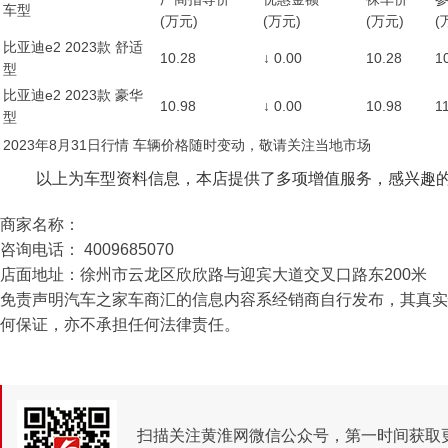
车型
(万元)
(万元)
(万元)
(
比亚迪e2 2023款 舒适
10.28
↓
0.00
10.28
1
型
比亚迪e2 2023款 豪华
10.98
↓
0.00
10.98
1
型
2023年8月31日行情 车辆价格随时变动，敬请关注当地市场
以上为车型资料信息，本店提供了多项增值服务，感兴趣
商家名称：
咨询电话： 4009685070
店面地址：徐州市云龙区欣欣路与迎宾大道交叉口路东200米
免责声明汽车之家车商汇的信息内容系经销商自行发布，其真实
何保证，亦不承担任何法律责任。
扫描关注黄淮网微信公众号，第一时间获取